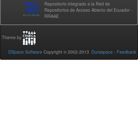
Repositorio integrado a la Red de
Repositorios de Acceso Abierto del Ecuador -
RRAAE
Theme by
DSpace Software
Copyright © 2002-2013
Duraspace
-
Feedback