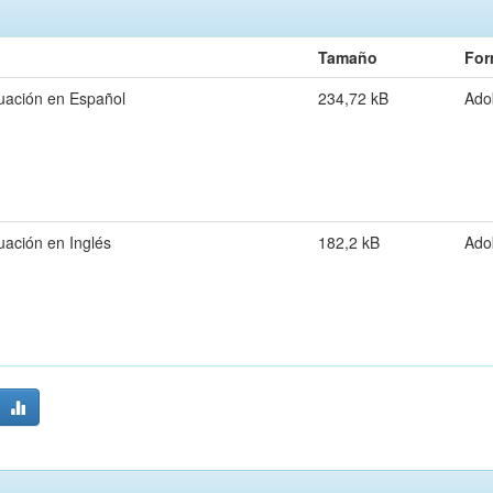
Tamaño
For
uación en Español
234,72 kB
Ado
uación en Inglés
182,2 kB
Ado