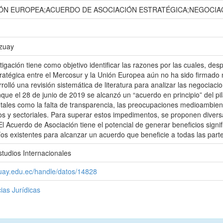
ÓN EUROPEA;ACUERDO DE ASOCIACIÓN ESTRATÉGICA;NEGOCIA
Azuay
tigación tiene como objetivo identificar las razones por las cuales, d
ratégica entre el Mercosur y la Unión Europea aún no ha sido firmado n
olló una revisión sistemática de literatura para analizar las negociac
que el 28 de junio de 2019 se alcanzó un “acuerdo en principio” del pil
, tales como la falta de transparencia, las preocupaciones medioambient
cos y sectoriales. Para superar estos impedimentos, se proponen div
l Acuerdo de Asociación tiene el potencial de generar beneficios signi
íos existentes para alcanzar un acuerdo que beneficie a todas las part
studios Internacionales
zuay.edu.ec/handle/datos/14828
ias Jurídicas