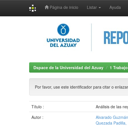
Página de inicio
Listar
Ayuda
Skip
navigation
Dspace de la Universidad del Azuay
1 Trabajo
Por favor, use este identificador para citar o enlaza
Título :
Análisis de las n
Autor :
Alvarado Guzmán
Quezada Padilla,