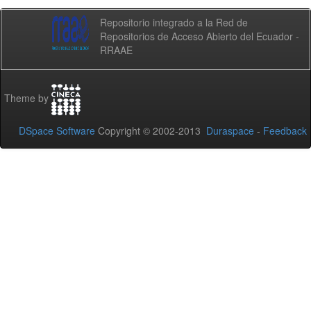
Repositorio integrado a la Red de
Repositorios de Acceso Abierto del Ecuador -
RRAAE
Theme by
DSpace Software
Copyright © 2002-2013
Duraspace
-
Feedback