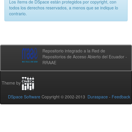
Los ítems de DSpace están protegidos por copyright, con
todos los derechos reservados, a menos que se indique lo
contrario.
Repositorio integrado a la Red de
Repositorios de Acceso Abierto del Ecuador -
RRAAE
Theme by
DSpace Software
Copyright © 2002-2013
Duraspace
-
Feedback