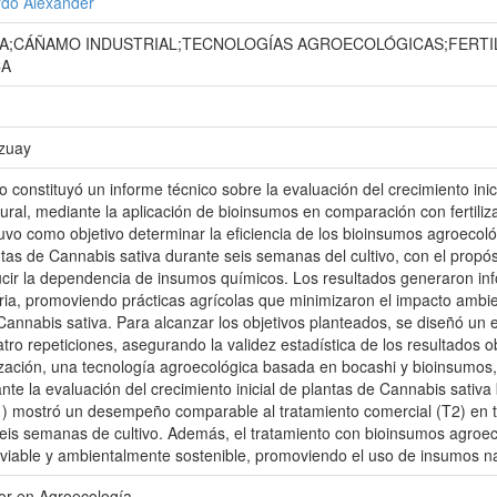
rdo Alexander
VA;CÁÑAMO INDUSTRIAL;TECNOLOGÍAS AGROECOLÓGICAS;FERT
CA
Azuay
jo constituyó un informe técnico sobre la evaluación del crecimiento ini
ural, mediante la aplicación de bioinsumos en comparación con fertiliza
uvo como objetivo determinar la eficiencia de los bioinsumos agroecológi
ntas de Cannabis sativa durante seis semanas del cultivo, con el propó
ucir la dependencia de insumos químicos. Los resultados generaron inf
ria, promoviendo prácticas agrícolas que minimizaron el impacto ambien
Cannabis sativa. Para alcanzar los objetivos planteados, se diseñó un
tro repeticiones, asegurando la validez estadística de los resultados o
lización, una tecnología agroecológica basada en bocashi y bioinsumos, 
nte la evaluación del crecimiento inicial de plantas de Cannabis sativa 
) mostró un desempeño comparable al tratamiento comercial (T2) en té
 seis semanas de cultivo. Además, el tratamiento con bioinsumos agroe
able y ambientalmente sostenible, promoviendo el uso de insumos natu
or en Agroecología