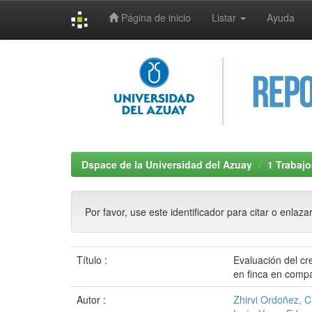
Página de inicio
Listar
Ayuda
Skip
navigation
Dspace de la Universidad del Azuay
1 Trabajo
Por favor, use este identificador para citar o enlaza
Título :
Evaluación del cr
en finca en compa
Autor :
Zhirvi Ordoñez, C