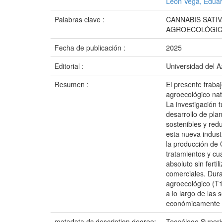
León Vega, Edua
Palabras clave :
CANNABIS SATI
AGROECOLÓGI
Fecha de publicación :
2025
Editorial :
Universidad del 
Resumen :
El presente traba
agroecológico nat
La investigación t
desarrollo de pla
sostenibles y red
esta nueva indust
la producción de 
tratamientos y cua
absoluto sin ferti
comerciales. Dura
agroecológico (T1
a lo largo de las
económicamente vi
metadata.dc.description.degree:
Tecnólogo Superi