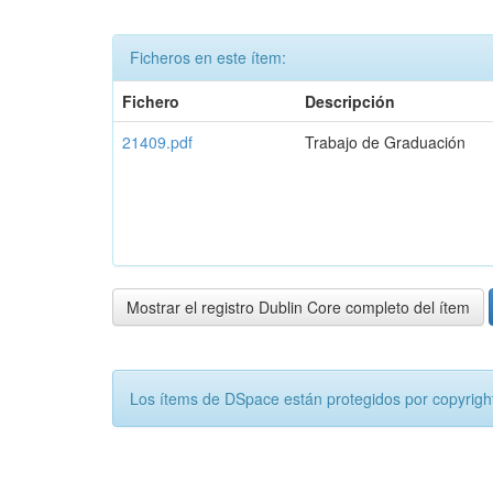
Ficheros en este ítem:
Fichero
Descripción
21409.pdf
Trabajo de Graduación
Mostrar el registro Dublin Core completo del ítem
Los ítems de DSpace están protegidos por copyright