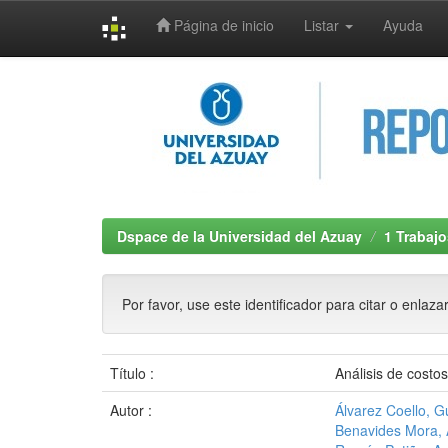
Página de inicio
Listar
Ayuda
Skip
navigation
Dspace de la Universidad del Azuay
1 Trabajo
Por favor, use este identificador para citar o enlaza
Título :
Análisis de costo
Autor :
Álvarez Coello, 
Benavides Mora, 