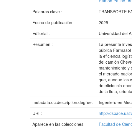
Ramón Patiño, An
Palabras clave :
TRANSPORTE FA
Fecha de publicación :
2025
Editorial :
Universidad del 
Resumen :
La presente inves
pública Farmasol 
la eficiencia logí
del camión Chevr
mantenimiento y o
el mercado nacion
que, aunque los v
de eficiencia en
de la flota, orie
metadata.dc.description.degree:
Ingeniero en Mec
URI :
http://dspace.ua
Aparece en las colecciones:
Facultad de Cienc