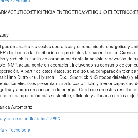
drés Sebastián
RMACÉUTICO;EFICIENCIA ENERGÉTICA;VEHÍCULO ELÉCTRICO;E
Azuay
tigación analiza los costos operativos y el rendimiento energético y a
EP, dedicada a la distribución de productos farmacéuticos en Cuenca, 
stica y reducir la huella de carbono mediante la posible renovación de s
olet NMR actualmente en operación, incluyendo su consumo de combus
peración. A partir de estos datos, se realizó una comparación técnica
al: Hino Dutro 616, Hyundai HD55, Sinotruck NKS (todos diéseles) y el
ehículos eléctricos presentan un alto costo inicial y menor capacidad de
ergética y ahorro en consumo de energía. Con base en estos resultado
ntadas a una operación más sostenible, eficiente y alineada con los obje
ánica Automotriz
zuay.edu.ec/handle/datos/15893
ia y Tecnología