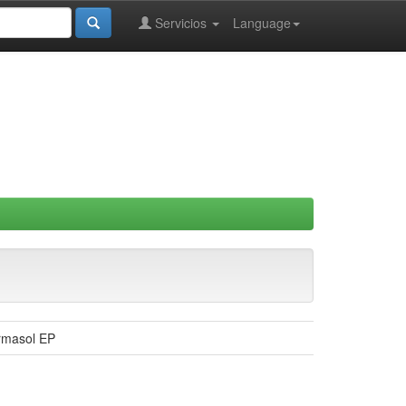
Servicios
Language
armasol EP