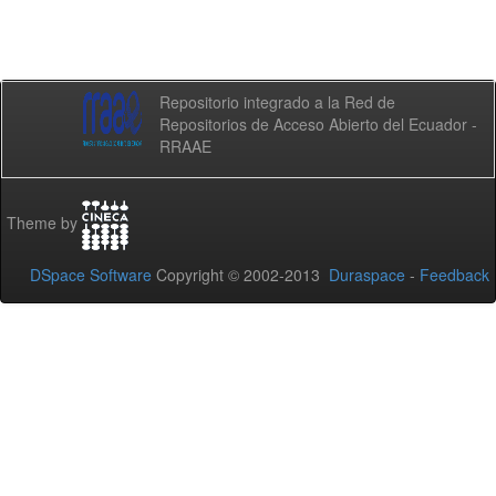
Repositorio integrado a la Red de
Repositorios de Acceso Abierto del Ecuador -
RRAAE
Theme by
DSpace Software
Copyright © 2002-2013
Duraspace
-
Feedback