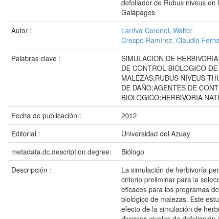
defoliador de Rubus niveus en l
Galápagos
Autor :
Larriva Coronel, Walter
Crespo Ramírez, Claudio Fern
Palabras clave :
SIMULACION DE HERBIVORI
DE CONTROL BIOLOGICO DE
MALEZAS;RUBUS NIVEUS TH
DE DAÑO;AGENTES DE CON
BIOLOGICO;HERBIVORIA NA
Fecha de publicación :
2012
Editorial :
Universidad del Azuay
metadata.dc.description.degree:
Biólogo
Descripción :
La simulación de herbivoría pe
criterio preliminar para la sele
eficaces para los programas de
biológico de malezas. Este est
efecto de la simulación de herb
diversos niveles de defoliación a