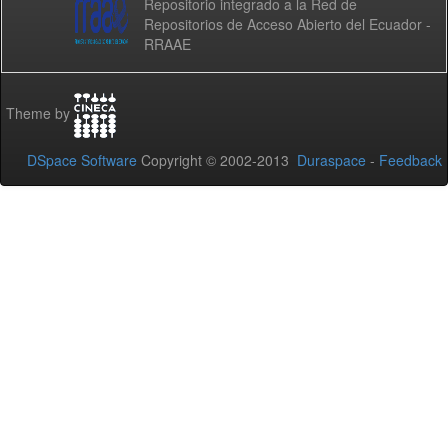
Repositorio integrado a la Red de
Repositorios de Acceso Abierto del Ecuador -
RRAAE
Theme by
DSpace Software
Copyright © 2002-2013
Duraspace
-
Feedback