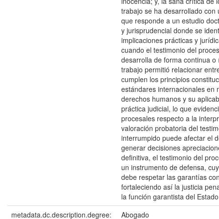
inocencia; y, la sana crítica de 
trabajo se ha desarrollado con
que responde a un estudio doct
y jurisprudencial donde se ident
implicaciones prácticas y juríd
cuando el testimonio del proce
desarrolla de forma continua o 
trabajo permitió relacionar entr
cumplen los principios constituc
estándares internacionales en 
derechos humanos y su aplicabi
práctica judicial, lo que eviden
procesales respecto a la interpr
valoración probatoria del testi
interrumpido puede afectar el 
generar decisiones apreciacion
definitiva, el testimonio del pr
un instrumento de defensa, cuy
debe respetar las garantías con
fortaleciendo así la justicia pen
la función garantista del Estado
metadata.dc.description.degree:
Abogado