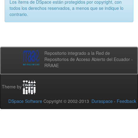
Los ítems de DSpace están protegidos por copyright, con
todos los derechos reservados, a menos que se indique lo
contrario.
Repositorio integrado a la Red de
Repositorios de Acceso Abierto del Ecuador -
RRAAE
Theme by
DSpace Software
Copyright © 2002-2013
Duraspace
-
Feedback