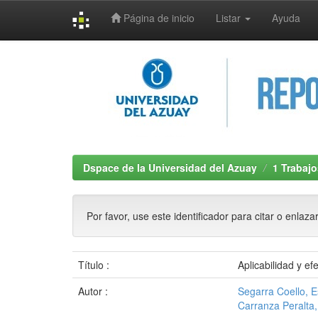
Página de inicio
Listar
Ayuda
Skip
navigation
Dspace de la Universidad del Azuay
1 Trabajo
Por favor, use este identificador para citar o enlaza
Título :
Aplicabilidad y ef
Autor :
Segarra Coello, E
Carranza Peralta,