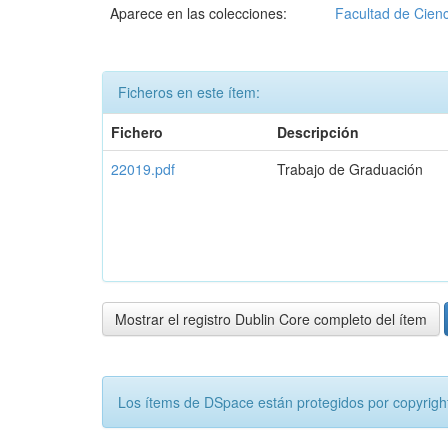
Aparece en las colecciones:
Facultad de Cienc
Ficheros en este ítem:
Fichero
Descripción
22019.pdf
Trabajo de Graduación
Mostrar el registro Dublin Core completo del ítem
Los ítems de DSpace están protegidos por copyright