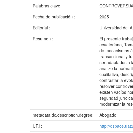
Palabras clave :
CONTROVERSIAS
Fecha de publicación :
2025
Editorial :
Universidad del 
Resumen :
El presente trabaj
ecuatoriano, Toma
de mecanismos ágil
transaccional y t
ser adaptados a l
analizó la normat
cualitativa, descr
contrastar la evo
resolver controver
existen vacíos no
seguridad jurídic
modernizar la res
metadata.dc.description.degree:
Abogado
URI :
http://dspace.ua