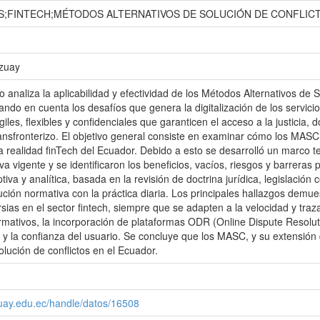
;FINTECH;MÉTODOS ALTERNATIVOS DE SOLUCIÓN DE CONFLIC
Azuay
o analiza la aplicabilidad y efectividad de los Métodos Alternativos de 
ndo en cuenta los desafíos que genera la digitalización de los servicio
es, flexibles y confidenciales que garanticen el acceso a la justicia, d
ransfronterizo. El objetivo general consiste en examinar cómo los MASC
a realidad finTech del Ecuador. Debido a esto se desarrolló un marco t
iva vigente y se identificaron los beneficios, vacíos, riesgos y barrera
iptiva y analítica, basada en la revisión de doctrina jurídica, legislació
lución normativa con la práctica diaria. Los principales hallazgos d
sias en el sector fintech, siempre que se adapten a la velocidad y traza
rmativos, la incorporación de plataformas ODR (Online Dispute Resoluti
a y la confianza del usuario. Se concluye que los MASC, y su extensión
olución de conflictos en el Ecuador.
zuay.edu.ec/handle/datos/16508