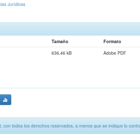
ias Jurídicas
Tamaño
Formato
636,46 kB
Adobe PDF
, con todos los derechos reservados, a menos que se indique lo contra