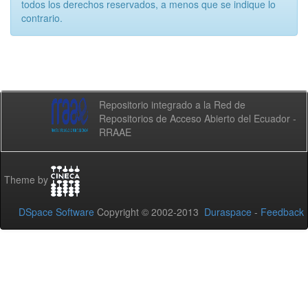
todos los derechos reservados, a menos que se indique lo
contrario.
Repositorio integrado a la Red de
Repositorios de Acceso Abierto del Ecuador -
RRAAE
Theme by
DSpace Software
Copyright © 2002-2013
Duraspace
-
Feedback