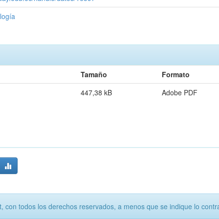
logía
Tamaño
Formato
447,38 kB
Adobe PDF
, con todos los derechos reservados, a menos que se indique lo contra