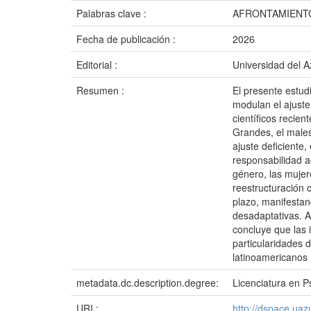
Palabras clave :
AFRONTAMIENTO
Fecha de publicación :
2026
Editorial :
Universidad del 
Resumen :
El presente estud
modulan el ajuste 
científicos recien
Grandes, el males
ajuste deficiente,
responsabilidad a
género, las mujer
reestructuración 
plazo, manifestan
desadaptativas. A
concluye que las 
particularidades 
latinoamericanos
metadata.dc.description.degree:
Licenciatura en Ps
URI :
http://dspace.ua