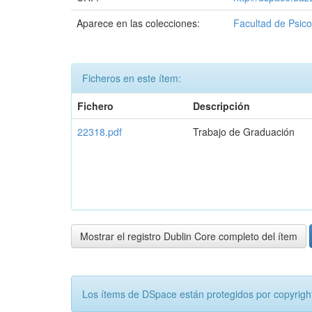
Aparece en las colecciones:
Facultad de Psico
Ficheros en este ítem:
Fichero
Descripción
22318.pdf
Trabajo de Graduación
Mostrar el registro Dublin Core completo del ítem
Los ítems de DSpace están protegidos por copyright