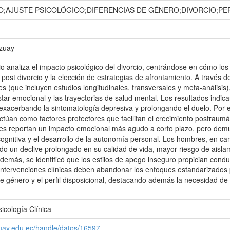
;AJUSTE PSICOLÓGICO;DIFERENCIAS DE GÉNERO;DIVORCIO;PE
Azuay
io analiza el impacto psicológico del divorcio, centrándose en cómo los
post divorcio y la elección de estrategias de afrontamiento. A través de
tes (que incluyen estudios longitudinales, transversales y meta-análisis
tar emocional y las trayectorias de salud mental. Los resultados indican
 exacerbando la sintomatología depresiva y prolongando el duelo. Por el 
ctúan como factores protectores que facilitan el crecimiento postraumá
es reportan un impacto emocional más agudo a corto plazo, pero demu
cognitiva y el desarrollo de la autonomía personal. Los hombres, en c
do un declive prolongado en su calidad de vida, mayor riesgo de aislam
demás, se identificó que los estilos de apego inseguro propician condu
intervenciones clínicas deben abandonar los enfoques estandarizados 
de género y el perfil disposicional, destacando además la necesidad de
icología Clínica
zuay.edu.ec/handle/datos/16597