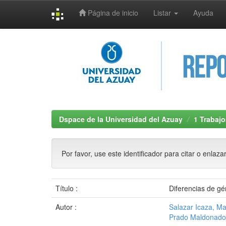
Página de inicio
Listar
Ayuda
Skip
navigation
Dspace de la Universidad del Azuay
1 Trabajo
Por favor, use este identificador para citar o enlaza
Título :
Diferencias de gén
Autor :
Salazar Icaza, Ma
Prado Maldonado,