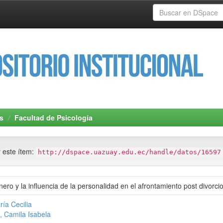
s
Facultad de Psicología
r este ítem:
http://dspace.uazuay.edu.ec/handle/datos/16597
ero y la influencia de la personalidad en el afrontamiento post divorci
ría Cecilia
 Camila Isabela