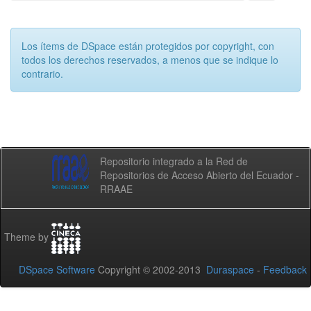
Los ítems de DSpace están protegidos por copyright, con
todos los derechos reservados, a menos que se indique lo
contrario.
Repositorio integrado a la Red de
Repositorios de Acceso Abierto del Ecuador -
RRAAE
Theme by
DSpace Software
Copyright © 2002-2013
Duraspace
-
Feedback