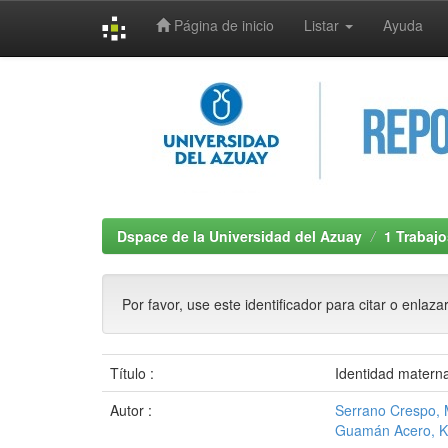
Página de inicio
Listar
Ayuda
Skip
navigation
Dspace de la Universidad del Azuay
1 Trabajo
Por favor, use este identificador para citar o enlaza
Título :
Identidad matern
Autor :
Serrano Crespo, 
Guamán Acero, K