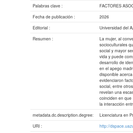
Palabras clave :
FACTORES ASOC
Fecha de publicación :
2026
Editorial :
Universidad del 
Resumen :
La mujer, al conv
socioculturales q
social y mayor se
vida y puede com
desarrollo de ide
en el apego madre-
disponible acerca
evidenciaron fact
social, entre otr
revelan una escas
coinciden en que 
la interacción en
metadata.dc.description.degree:
Licenciatura en Ps
URI :
http://dspace.ua