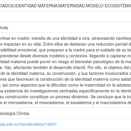
IADOS;IDENTIDAD MATERNA;MATERNIDAD;MODELO ECOSISTÉMI
Azuay
ertirse en madre, transita de una identidad a otra, atravesando cambios 
ue impactan en su vida. Entre ellos se destacan una reducción parcial 
nsibilidad emocional, que preparan a la madre para el cuidado de su be
prenderse desde diversos modelos y contextos, llegando a captarse m
ntidad materna puede poner en riesgo el bienestar psicológico de la m
 hijo, afectando también el desarrollo infantil. Por ello, el objetivo de
 de la identidad materna, su construcción, y sus factores involucrados
ores que favorecen la construcción de la identidad materna como satis
os; así como aspectos que la dificultan como la maternidad en la adolesc
a existencia de investigaciones centradas específicamente en la ident
su construcción constituye un proceso dinámico. Se concluye que la tra
tre el microsistema, el mesosistema, el exosistema y el macrosistema de
icología Clínica
zuay.edu.ec/handle/datos/16621