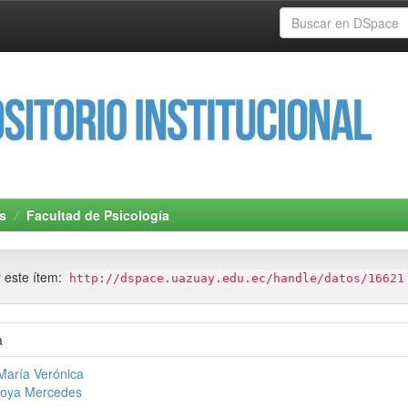
s
Facultad de Psicología
r este ítem:
http://dspace.uazuay.edu.ec/handle/datos/16621
a
María Verónica
oya Mercedes