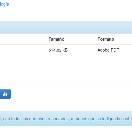
logía
Tamaño
Formato
514,82 kB
Adobe PDF
, con todos los derechos reservados, a menos que se indique lo contra