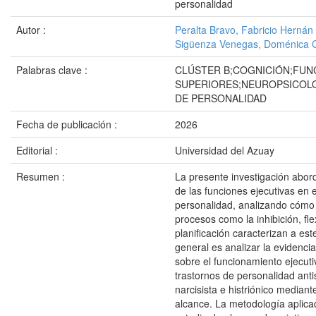
personalidad
Autor :
Peralta Bravo, Fabricio Hernán
Sigüenza Venegas, Doménica C
Palabras clave :
CLÚSTER B;COGNICIÓN;FUN
SUPERIORES;NEUROPSICOL
DE PERSONALIDAD
Fecha de publicación :
2026
Editorial :
Universidad del Azuay
Resumen :
La presente investigación abor
de las funciones ejecutivas en 
personalidad, analizando cómo 
procesos como la inhibición, flex
planificación caracterizan a este
general es analizar la evidencia
sobre el funcionamiento ejecuti
trastornos de personalidad antis
narcisista e histriónico mediant
alcance. La metodología aplica