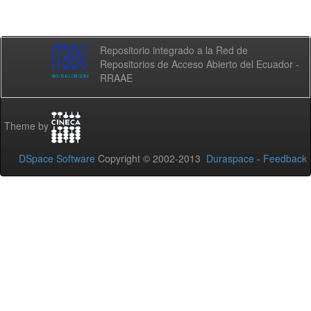
Repositorio integrado a la Red de
Repositorios de Acceso Abierto del Ecuador -
RRAAE
Theme by
DSpace Software
Copyright © 2002-2013
Duraspace
-
Feedback