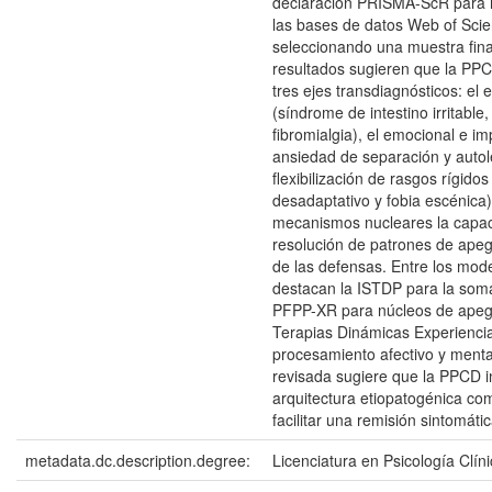
declaración PRISMA-ScR para r
las bases de datos Web of Sci
seleccionando una muestra final
resultados sugieren que la PPC
tres ejes transdiagnósticos: el
(síndrome de intestino irritable,
fibromialgia), el emocional e i
ansiedad de separación y autol
flexibilización de rasgos rígido
desadaptativo y fobia escénica)
mecanismos nucleares la capaci
resolución de patrones de apego
de las defensas. Entre los mod
destacan la ISTDP para la somat
PFPP-XR para núcleos de apego
Terapias Dinámicas Experiencia
procesamiento afectivo y menta
revisada sugiere que la PPCD i
arquitectura etiopatogénica com
facilitar una remisión sintomáti
metadata.dc.description.degree:
Licenciatura en Psicología Clín