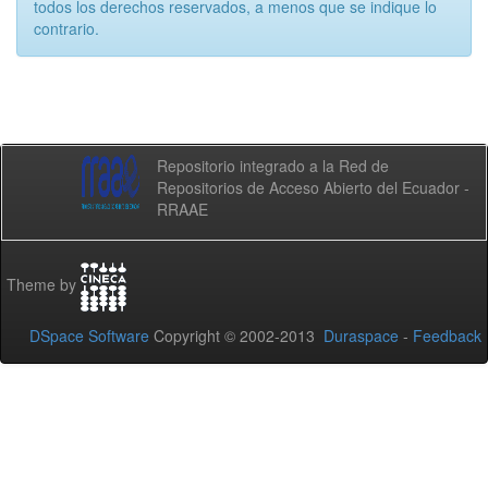
todos los derechos reservados, a menos que se indique lo
contrario.
Repositorio integrado a la Red de
Repositorios de Acceso Abierto del Ecuador -
RRAAE
Theme by
DSpace Software
Copyright © 2002-2013
Duraspace
-
Feedback