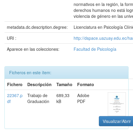
normativos en la región, la for
derechos humanos no está logr
violencia de género en las univ
metadata.dc.description.degree:
Licenciatura en Psicología Clín
URI :
http://dspace.uazuay.edu.ec/h
Aparece en las colecciones:
Facultad de Psicología
Ficheros en este ítem:
Fichero
Descripción
Tamaño
Formato
22367.p
Trabajo de
689,33
Adobe
df
Graduación
kB
PDF
Visualizar/Abrir