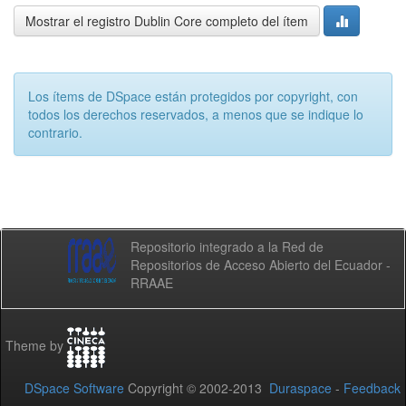
Mostrar el registro Dublin Core completo del ítem
Los ítems de DSpace están protegidos por copyright, con
todos los derechos reservados, a menos que se indique lo
contrario.
Repositorio integrado a la Red de
Repositorios de Acceso Abierto del Ecuador -
RRAAE
Theme by
DSpace Software
Copyright © 2002-2013
Duraspace
-
Feedback