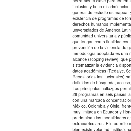
herramienta clave para fomentar
inclusión y la no discriminación.
general del estudio es mapear y
existencia de programas de fo
derechos humanos implementa
universidades de América Latina
comunidad universitaria y públi
que tengan como finalidad contr
prevención de la violencia de g
metodología adoptada es una r
alcance (scoping review), que 
sistematizar la evidencia dispo
datos académicas (Redalyc, Sci
Repositorios Institucionales) baj
definidos de búsqueda, acceso,
Los principales hallazgos permit
26 programas en seis países la
con una marcada concentración
México, Colombia y Chile, frent
muy limitada en Ecuador y Hon
predominan las modalidades op
extracurriculares. Ello permite c
bien existe voluntad institucion