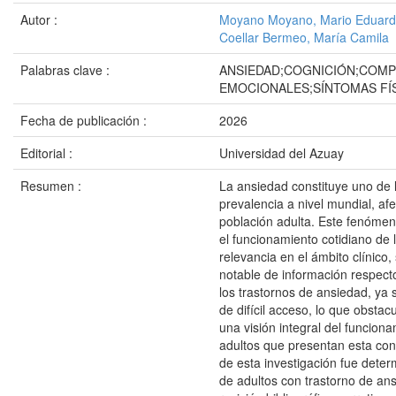
Autor :
Moyano Moyano, Mario Eduar
Coellar Bermeo, María Camila
Palabras clave :
ANSIEDAD;COGNICIÓN;COM
EMOCIONALES;SÍNTOMAS FÍ
Fecha de publicación :
2026
Editorial :
Universidad del Azuay
Resumen :
La ansiedad constituye uno de 
prevalencia a nivel mundial, af
población adulta. Este fenómen
el funcionamiento cotidiano de
relevancia en el ámbito clínico
notable de información respecto 
los trastornos de ansiedad, ya 
de difícil acceso, lo que obstac
una visión integral del funcion
adultos que presentan esta condi
de esta investigación fue determ
de adultos con trastorno de a