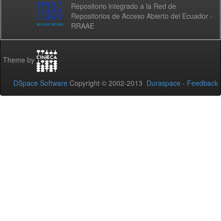
Repositorio integrado a la Red de
Repositorios de Acceso Abierto del Ecuador -
RRAAE
Theme by
DSpace Software
Copyright © 2002-2013
Duraspace
-
Feedback