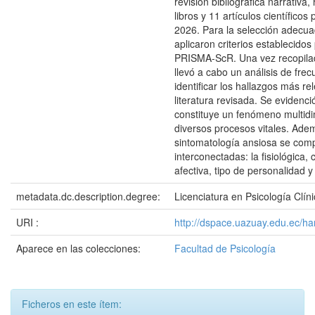
revisión bibliográfica narrativa,
libros y 11 artículos científico
2026. Para la selección adecua
aplicaron criterios establecidos
PRISMA-ScR. Una vez recopila
llevó a cabo un análisis de frec
identificar los hallazgos más re
literatura revisada. Se evidenc
constituye un fenómeno multid
diversos procesos vitales. Ade
sintomatología ansiosa se com
interconectadas: la fisiológica, 
afectiva, tipo de personalidad y 
metadata.dc.description.degree:
Licenciatura en Psicología Clín
URI :
http://dspace.uazuay.edu.ec/h
Aparece en las colecciones:
Facultad de Psicología
Ficheros en este ítem: