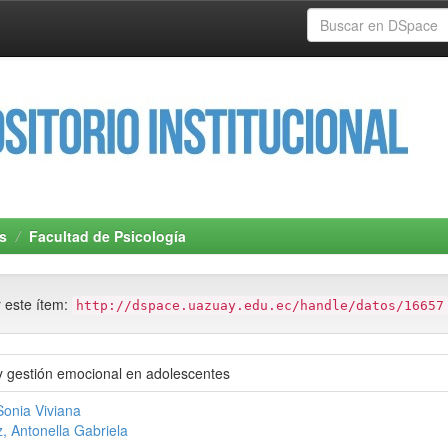
s
Facultad de Psicología
r este ítem:
http://dspace.uazuay.edu.ec/handle/datos/16657
y gestión emocional en adolescentes
Sonia Viviana
, Antonella Gabriela