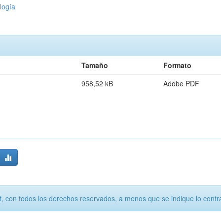
logía
Tamaño
Formato
958,52 kB
Adobe PDF
, con todos los derechos reservados, a menos que se indique lo contra