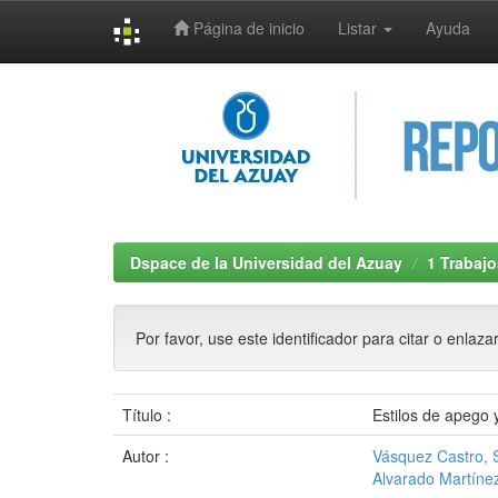
Página de inicio
Listar
Ayuda
Skip
navigation
Dspace de la Universidad del Azuay
1 Trabajo
Por favor, use este identificador para citar o enlaza
Título :
Estilos de apego 
Autor :
Vásquez Castro, 
Alvarado Martínez