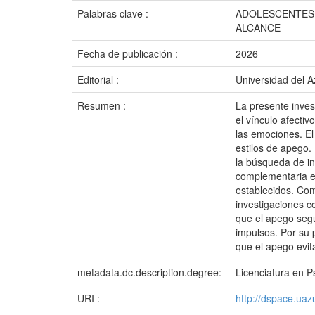
Palabras clave :
ADOLESCENTES;
ALCANCE
Fecha de publicación :
2026
Editorial :
Universidad del 
Resumen :
La presente inves
el vínculo afecti
las emociones. El
estilos de apego.
la búsqueda de i
complementaria en
establecidos. Com
investigaciones c
que el apego segu
impulsos. Por su 
que el apego evita
metadata.dc.description.degree:
Licenciatura en Ps
URI :
http://dspace.ua