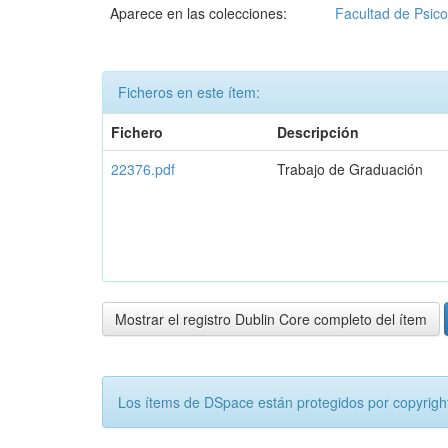
Aparece en las colecciones:
Facultad de Psico
Ficheros en este ítem:
Fichero
Descripción
22376.pdf
Trabajo de Graduación
Mostrar el registro Dublin Core completo del ítem
Los ítems de DSpace están protegidos por copyright