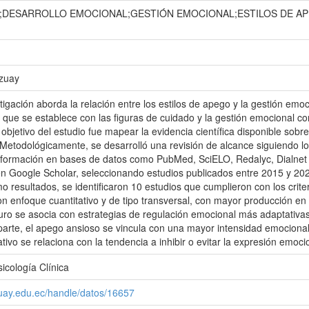
DESARROLLO EMOCIONAL;GESTIÓN EMOCIONAL;ESTILOS DE AP
Azuay
tigación aborda la relación entre los estilos de apego y la gestión e
vo que se establece con las figuras de cuidado y la gestión emocional 
 objetivo del estudio fue mapear la evidencia científica disponible sob
 Metodológicamente, se desarrolló una revisión de alcance siguiendo 
nformación en bases de datos como PubMed, SciELO, Redalyc, Dialnet
 Google Scholar, seleccionando estudios publicados entre 2015 y 2025
o resultados, se identificaron 10 estudios que cumplieron con los crit
on enfoque cuantitativo y de tipo transversal, con mayor producción e
ro se asocia con estrategias de regulación emocional más adaptativas
parte, el apego ansioso se vincula con una mayor intensidad emocional
tivo se relaciona con la tendencia a inhibir o evitar la expresión emoci
icología Clínica
zuay.edu.ec/handle/datos/16657