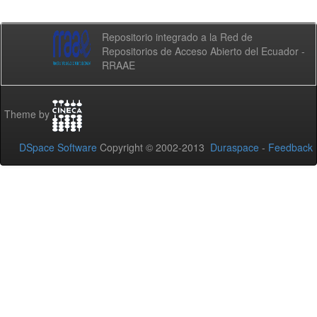
Repositorio integrado a la Red de
Repositorios de Acceso Abierto del Ecuador -
RRAAE
Theme by
DSpace Software
Copyright © 2002-2013
Duraspace
-
Feedback