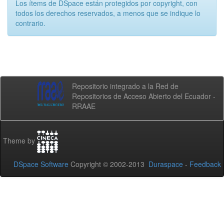
Los ítems de DSpace están protegidos por copyright, con
todos los derechos reservados, a menos que se indique lo
contrario.
Repositorio integrado a la Red de
Repositorios de Acceso Abierto del Ecuador -
RRAAE
Theme by
DSpace Software
Copyright © 2002-2013
Duraspace
-
Feedback