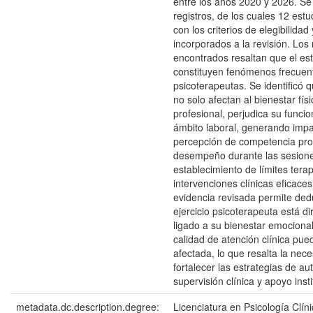
entre los años 2020 y 2026. Se 
registros, de los cuales 12 est
con los criterios de elegibilidad
incorporados a la revisión. Los
encontrados resaltan que el est
constituyen fenómenos frecuen
psicoterapeutas. Se identificó 
no solo afectan al bienestar fís
profesional, perjudica su funci
ámbito laboral, generando impa
percepción de competencia prof
desempeño durante las sesion
establecimiento de límites tera
intervenciones clínicas eficaces.
evidencia revisada permite dedu
ejercicio psicoterapeuta está d
ligado a su bienestar emocional
calidad de atención clínica pue
afectada, lo que resalta la nec
fortalecer las estrategias de au
supervisión clínica y apoyo insti
metadata.dc.description.degree:
Licenciatura en Psicología Clín