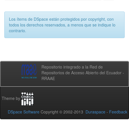
Los ítems de DSpace están protegidos por copyright, con
todos los derechos reservados, a menos que se indique lo
contrario.
Repositorio integrado a la Red de
Repositorios de Acceso Abierto del Ecuador -
RRAAE
Theme by
DSpace Software
Copyright © 2002-2013
Duraspace
-
Feedback