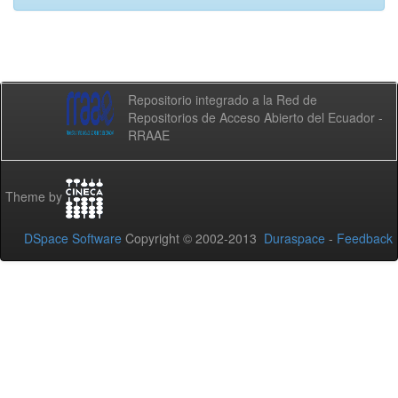
Repositorio integrado a la Red de
Repositorios de Acceso Abierto del Ecuador -
RRAAE
Theme by
DSpace Software
Copyright © 2002-2013
Duraspace
-
Feedback