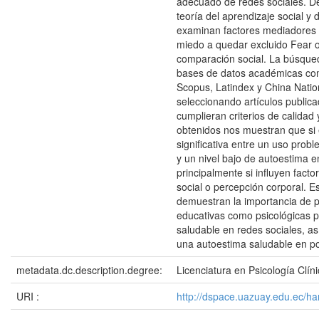
adecuado de redes sociales. D
teoría del aprendizaje social y 
examinan factores mediadores 
miedo a quedar excluido Fear 
comparación social. La búsqueda
bases de datos académicas com
Scopus, Latindex y China Nati
seleccionando artículos public
cumplieran criterios de calidad 
obtenidos nos muestran que si 
significativa entre un uso probl
y un nivel bajo de autoestima 
principalmente si influyen fac
social o percepción corporal. E
demuestran la importancia de 
educativas como psicológicas p
saludable en redes sociales, as
una autoestima saludable en po
metadata.dc.description.degree:
Licenciatura en Psicología Clín
URI :
http://dspace.uazuay.edu.ec/h