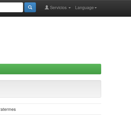
Servicios
Language
iratermes