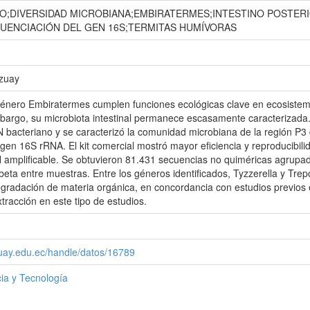
O;DIVERSIDAD MICROBIANA;EMBIRATERMES;INTESTINO POSTERI
CUENCIACIÓN DEL GEN 16S;TERMITAS HUMÍVORAS
Azuay
 género Embiratermes cumplen funciones ecológicas clave en ecosistem
mbargo, su microbiota intestinal permanece escasamente caracterizada
 bacteriano y se caracterizó la comunidad microbiana de la región P3 d
gen 16S rRNA. El kit comercial mostró mayor eficiencia y reproducibilid
amplificable. Se obtuvieron 81.431 secuencias no quiméricas agrupadas
i beta entre muestras. Entre los géneros identificados, Tyzzerella y T
gradación de materia orgánica, en concordancia con estudios previos e
tracción en este tipo de estudios.
zuay.edu.ec/handle/datos/16789
ia y Tecnología