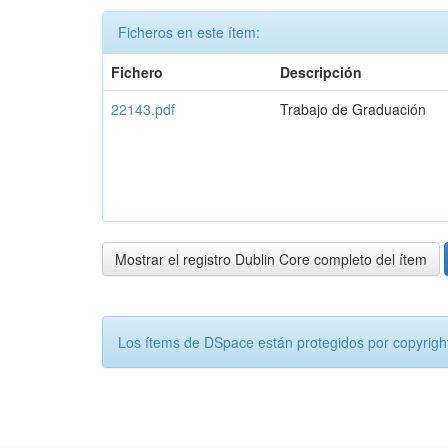
Ficheros en este ítem:
Fichero
Descripción
22143.pdf
Trabajo de Graduación
Mostrar el registro Dublin Core completo del ítem
Los ítems de DSpace están protegidos por copyright