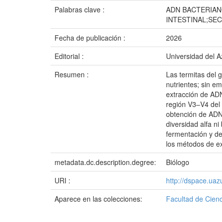
Palabras clave :
ADN BACTERIAN
INTESTINAL;SE
Fecha de publicación :
2026
Editorial :
Universidad del 
Resumen :
Las termitas del
nutrientes; sin e
extracción de ADN
región V3–V4 del 
obtención de ADN 
diversidad alfa n
fermentación y de
los métodos de ex
metadata.dc.description.degree:
Biólogo
URI :
http://dspace.ua
Aparece en las colecciones:
Facultad de Cienc