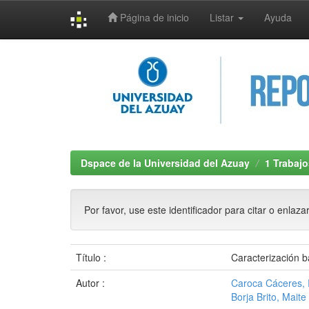
Página de inicio
Listar
Ayuda
Skip
navigation
Dspace de la Universidad del Azuay
1 Trabajo
Por favor, use este identificador para citar o enlaza
Título :
Caracterización b
Autor :
Caroca Cáceres, 
Borja Brito, Maite