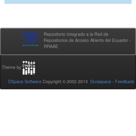
Repositorio integrado a la Red de
Repositorios de Acceso Abierto del Ecuador -
RRAAE
Theme by
DSpace Software
Copyright © 2002-2013
Duraspace
-
Feedback