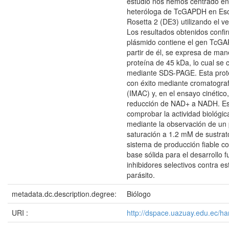
estudio nos hemos centrado en
heteróloga de TcGAPDH en Esch
Rosetta 2 (DE3) utilizando el v
Los resultados obtenidos confi
plásmido contiene el gen TcGA
partir de él, se expresa de man
proteína de 45 kDa, lo cual se 
mediante SDS-PAGE. Esta prote
con éxito mediante cromatograf
(IMAC) y, en el ensayo cinético
reducción de NAD+ a NADH. Es
comprobar la actividad biológic
mediante la observación de un
saturación a 1.2 mM de sustrat
sistema de producción fiable co
base sólida para el desarrollo f
inhibidores selectivos contra es
parásito.
metadata.dc.description.degree:
Biólogo
URI :
http://dspace.uazuay.edu.ec/h