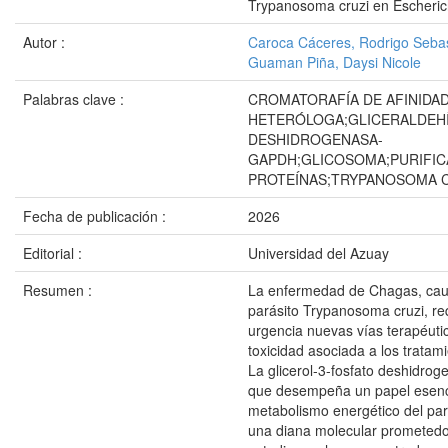
Trypanosoma cruzi en Escherich
Autor :
Caroca Cáceres, Rodrigo Seba
Guaman Piña, Daysi Nicole
Palabras clave :
CROMATORAFÍA DE AFINIDA
HETERÓLOGA;GLICERALDEHÍ
DESHIDROGENASA-
GAPDH;GLICOSOMA;PURIFIC
PROTEÍNAS;TRYPANOSOMA 
Fecha de publicación :
2026
Editorial :
Universidad del Azuay
Resumen :
La enfermedad de Chagas, cau
parásito Trypanosoma cruzi, re
urgencia nuevas vías terapéuti
toxicidad asociada a los tratam
La glicerol-3-fosfato deshidro
que desempeña un papel esenci
metabolismo energético del pará
una diana molecular prometedo