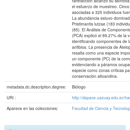
rarefacción alcanzó su asíntota
el esfuerzo de muestreo. Cinco
asociadas a 325 individuos fuer
La abundancia estuvo dominad
Pristimantis lutzae (183 individ
(85). El Análisis de Component
(PCA) explicó el 89.27% de la va
identificando componentes de 
anfibios. La presencia de Atel
resalta como una especie impor
un componente (PC) de la com
evidenciando a páramos ocupa
especie como zonas críticas pa
conservación altoandina.
metadata.dc.description.degree:
Biólogo
URI :
http://dspace.uazuay.edu.ec/h
Aparece en las colecciones:
Facultad de Ciencia y Tecnolog