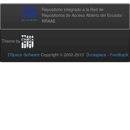
Repositorio integrado a la Red de
Repositorios de Acceso Abierto del Ecuador -
RRAAE
Theme by
DSpace Software
Copyright © 2002-2013
Duraspace
-
Feedback