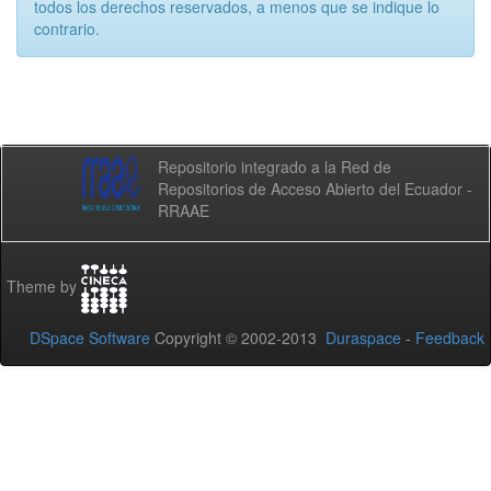
todos los derechos reservados, a menos que se indique lo
contrario.
Repositorio integrado a la Red de
Repositorios de Acceso Abierto del Ecuador -
RRAAE
Theme by
DSpace Software
Copyright © 2002-2013
Duraspace
-
Feedback