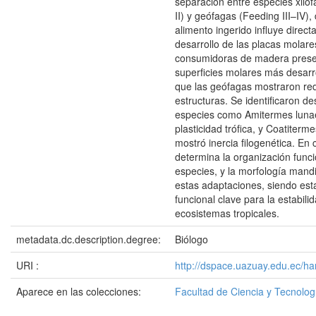
separación entre especies xiló
II) y geófagas (Feeding III–IV),
alimento ingerido influye direc
desarrollo de las placas molare
consumidoras de madera pres
superficies molares más desarr
que las geófagas mostraron re
estructuras. Se identificaron d
especies como Amitermes lunae
plasticidad trófica, y Coatiterme
mostró inercia filogenética. En c
determina la organización funci
especies, y la morfología mandi
estas adaptaciones, siendo est
funcional clave para la estabili
ecosistemas tropicales.
metadata.dc.description.degree:
Biólogo
URI :
http://dspace.uazuay.edu.ec/h
Aparece en las colecciones:
Facultad de Ciencia y Tecnolog