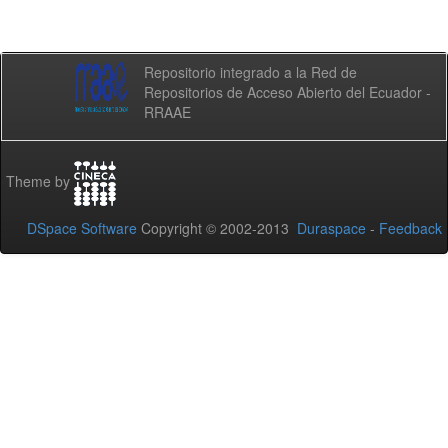
Repositorio integrado a la Red de
Repositorios de Acceso Abierto del Ecuador -
RRAAE
Theme by
DSpace Software
Copyright © 2002-2013
Duraspace
-
Feedback