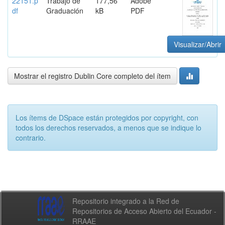
22151.p
Trabajo de
177,56
Adobe
df
Graduación
kB
PDF
Visualizar/Abrir
Mostrar el registro Dublin Core completo del ítem
Los ítems de DSpace están protegidos por copyright, con
todos los derechos reservados, a menos que se indique lo
contrario.
Repositorio integrado a la Red de
Repositorios de Acceso Abierto del Ecuador -
RRAAE