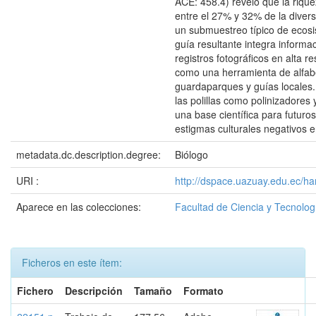
ACE: 458.4) reveló que la riqu
entre el 27% y 32% de la divers
un submuestreo típico de ecos
guía resultante integra informa
registros fotográficos en alta r
como una herramienta de alfabe
guardaparques y guías locales. E
las polillas como polinizadores
una base científica para futuro
estigmas culturales negativos e
metadata.dc.description.degree:
Biólogo
URI :
http://dspace.uazuay.edu.ec/h
Aparece en las colecciones:
Facultad de Ciencia y Tecnolog
Ficheros en este ítem:
Fichero
Descripción
Tamaño
Formato