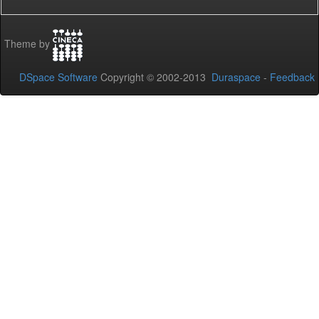
Theme by
DSpace Software
Copyright © 2002-2013
Duraspace
-
Feedback