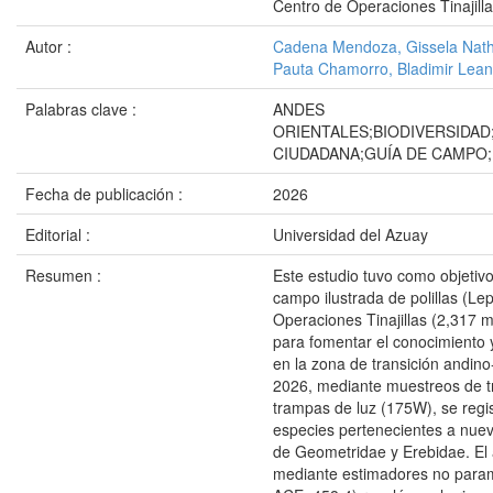
Centro de Operaciones Tinajill
Autor :
Cadena Mendoza, Gissela Nath
Pauta Chamorro, Bladimir Lea
Palabras clave :
ANDES
ORIENTALES;BIODIVERSIDAD
CIUDADANA;GUÍA DE CAMPO;
Fecha de publicación :
2026
Editorial :
Universidad del Azuay
Resumen :
Este estudio tuvo como objetiv
campo ilustrada de polillas (Le
Operaciones Tinajillas (2,317
para fomentar el conocimiento 
en la zona de transición andin
2026, mediante muestreos de t
trampas de luz (175W), se regi
especies pertenecientes a nuev
de Geometridae y Erebidae. El a
mediante estimadores no param