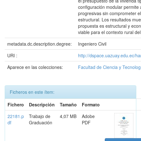
el presupuesto de la vivienda ti
configuración modular permite 
progresivas sin comprometer 
estructural. Los resultados mue
propuesta es estructural y ec
viable para el contexto rural de
metadata.dc.description.degree:
Ingeniero Civil
URI :
http://dspace.uazuay.edu.ec/h
Aparece en las colecciones:
Facultad de Ciencia y Tecnolog
Ficheros en este ítem:
Fichero
Descripción
Tamaño
Formato
22181.p
Trabajo de
4,07 MB
Adobe
df
Graduación
PDF