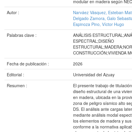
modular en madera según NEC
Autor :
Narváez Vásquez, Esteban Ma
Delgado Zamora, Galo Sebasti
Espinoza Pino, Víctor Hugo
Palabras clave :
ANÁLISIS ESTRUCTURAL;ANÁ
ESPECTRAL;DISEÑO
ESTRUCTURAL;MADERA;NOR
CONSTRUCCIÓN;VIVIENDA 
Fecha de publicación :
2026
Editorial :
Universidad del Azuay
Resumen :
El presente trabajo de titulació
diseño estructural de una vivie
en madera, ubicada en la provi
zona de peligro sísmico alto s
DS. El análisis ante cargas late
mediante análisis modal espect
los elementos de madera y sus
conforme a la normativa aplicab