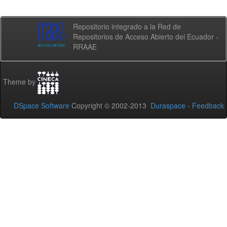
Repositorio integrado a la Red de
Repositorios de Acceso Abierto del Ecuador -
RRAAE
Theme by
DSpace Software
Copyright © 2002-2013
Duraspace
-
Feedback