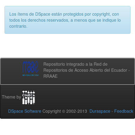
Los ítems de DSpace están protegidos por copyright, con
todos los derechos reservados, a menos que se indique lo
contrario.
Repositorio integrado a la Red de
Repositorios de Acceso Abierto del Ecuador -
RRAAE
Theme by
DSpace Software
Copyright © 2002-2013
Duraspace
-
Feedback