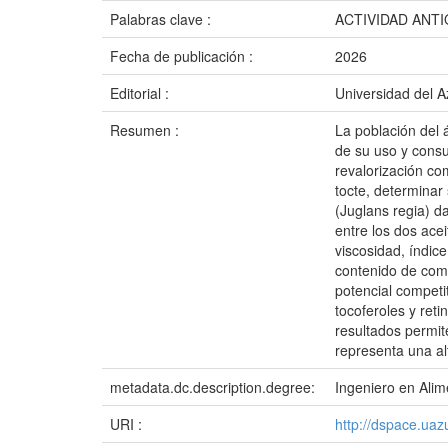
Palabras clave :
ACTIVIDAD ANT
Fecha de publicación :
2026
Editorial :
Universidad del 
Resumen :
La población del 
de su uso y consu
revalorización co
tocte, determinar
(Juglans regia) d
entre los dos acei
viscosidad, índic
contenido de comp
potencial competit
tocoferoles y ret
resultados permit
representa una al
metadata.dc.description.degree:
Ingeniero en Alim
URI :
http://dspace.ua