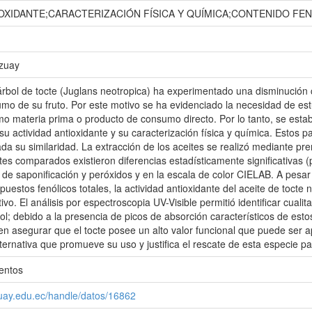
IOXIDANTE;CARACTERIZACIÓN FÍSICA Y QUÍMICA;CONTENIDO F
Azuay
árbol de tocte (Juglans neotropica) ha experimentado una disminución c
mo de su fruto. Por este motivo se ha evidenciado la necesidad de estu
mo materia prima o producto de consumo directo. Por lo tanto, se estab
 su actividad antioxidante y su caracterización física y química. Estos
ada su similaridad. La extracción de los aceites se realizó mediante 
tes comparados existieron diferencias estadísticamente significativas (
e de saponificación y peróxidos y en la escala de color CIELAB. A pesa
uestos fenólicos totales, la actividad antioxidante del aceite de tocte 
ivo. El análisis por espectroscopia UV-Visible permitió identificar cua
inol; debido a la presencia de picos de absorción característicos de es
en asegurar que el tocte posee un alto valor funcional que puede ser ap
ternativa que promueve su uso y justifica el rescate de esta especie 
entos
zuay.edu.ec/handle/datos/16862