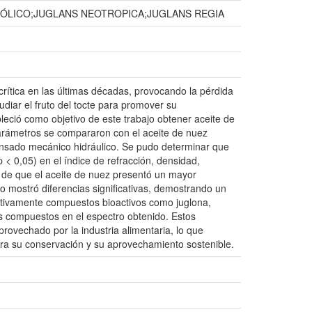
ENÓLICO;JUGLANS NEOTROPICA;JUGLANS REGIA
rítica en las últimas décadas, provocando la pérdida
diar el fruto del tocte para promover su
leció como objetivo de este trabajo obtener aceite de
 parámetros se compararon con el aceite de nuez
prensado mecánico hidráulico. Se pudo determinar que
p < 0,05) en el índice de refracción, densidad,
r de que el aceite de nuez presentó un mayor
no mostró diferencias significativas, demostrando un
litativamente compuestos bioactivos como juglona,
tos compuestos en el espectro obtenido. Estos
rovechado por la industria alimentaria, lo que
para su conservación y su aprovechamiento sostenible.