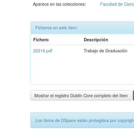
Aparece en las colecciones:
Facultad de Cienc
Ficheros en este ítem:
Fichero
Descripción
22216.pdf
Trabajo de Graduación
Mostrar el registro Dublin Core completo del ítem
Los ítems de DSpace están protegidos por copyright