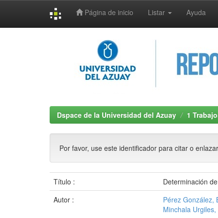
Página de inicio
Listar
Ayuda
Skip
navigation
Dspace de la Universidad del Azuay
1 Trabajo
Por favor, use este identificador para citar o enlaza
Título :
Determinación de l
Autor :
Pérez González, 
Minchala Urgiles