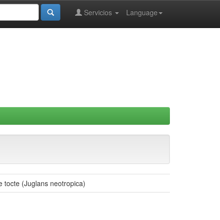
Servicios
Language
e tocte (Juglans neotropica)