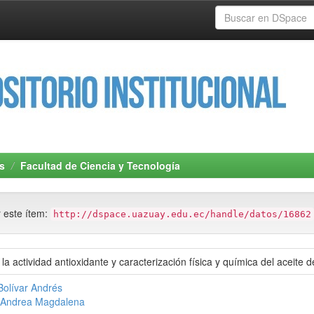
s
Facultad de Ciencia y Tecnología
r este ítem:
http://dspace.uazuay.edu.ec/handle/datos/16862
a actividad antioxidante y caracterización física y química del aceite d
Bolívar Andrés
, Andrea Magdalena