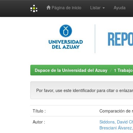
Página de inicio
Listar
Ayuda
Skip
navigation
Dspace de la Universidad del Azuay
1 Trabajo
Por favor, use este identificador para citar o enlaza
Título :
Comparación de re
Autor :
Siddons, David C
Bresciani Álvarez