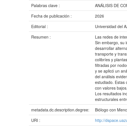
Palabras clave :
ANÁLISIS DE C
Fecha de publicación :
2026
Editorial :
Universidad del 
Resumen :
Las redes de inte
Sin embargo, su i
desarrollar altern
transporte y tran
colibríes y planta
filtradas por nod
y se aplicó un an
del análisis evide
estudiado. Estas 
con valores bajos
Los resultados in
estructurales ent
metadata.dc.description.degree:
Biólogo con Menc
URI :
http://dspace.ua