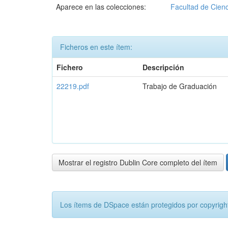
Aparece en las colecciones:
Facultad de Cienc
Ficheros en este ítem:
Fichero
Descripción
22219.pdf
Trabajo de Graduación
Mostrar el registro Dublin Core completo del ítem
Los ítems de DSpace están protegidos por copyright