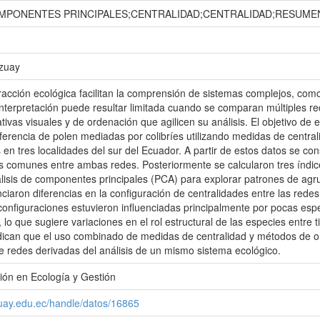
OMPONENTES PRINCIPALES;CENTRALIDAD;CENTRALIDAD;RESUMEN
Azuay
racción ecológica facilitan la comprensión de sistemas complejos, como
nterpretación puede resultar limitada cuando se comparan múltiples red
ativas visuales y de ordenación que agilicen su análisis. El objetivo de
sferencia de polen mediadas por colibríes utilizando medidas de centr
s en tres localidades del sur del Ecuador. A partir de estos datos se co
os comunes entre ambas redes. Posteriormente se calcularon tres índic
álisis de componentes principales (PCA) para explorar patrones de agr
nciaron diferencias en la configuración de centralidades entre las redes
configuraciones estuvieron influenciadas principalmente por pocas esp
, lo que sugiere variaciones en el rol estructural de las especies entre
dican que el uso combinado de medidas de centralidad y métodos de ord
re redes derivadas del análisis de un mismo sistema ecológico.
ión en Ecología y Gestión
zuay.edu.ec/handle/datos/16865