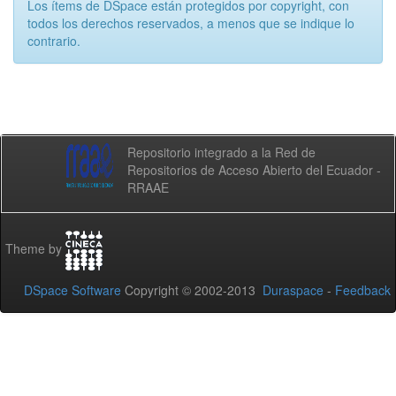
Los ítems de DSpace están protegidos por copyright, con
todos los derechos reservados, a menos que se indique lo
contrario.
Repositorio integrado a la Red de
Repositorios de Acceso Abierto del Ecuador -
RRAAE
Theme by
DSpace Software
Copyright © 2002-2013
Duraspace
-
Feedback