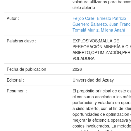
voladura utilizados para banco
cielo abierto
Autor :
Feijoo Calle, Ernesto Patricio
Guerrero Balarezo, Juan Franc
Tomalá Muñiz, Milena Anahí
Palabras clave :
EXPLOSIVOS;MALLA DE
PERFORACIÓN;MINERÍA A CI
ABIERTO;OPTIMIZACIÓN;PE
VOLADURA
Fecha de publicación :
2026
Editorial :
Universidad del Azuay
Resumen :
El propósito principal de este e
el consumo asociado a los mét
perforación y voladura en oper
a cielo abierto, con el fin de iden
oportunidades de optimización
mejorar la eficiencia operativa y
costos involucrados. La metod