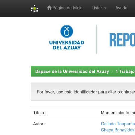
Página de inicio
Listar
Ayuda
Skip
navigation
Dspace de la Universidad del Azuay
1 Trabajo
Por favor, use este identificador para citar o enlaza
Título :
Mantenimiento, au
Autor :
Galindo Toapanta
Chaca Benavides,