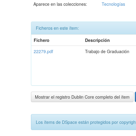
Aparece en las colecciones:
Tecnologías
Ficheros en este ítem:
Fichero
Descripción
22279.pdf
Trabajo de Graduación
Mostrar el registro Dublin Core completo del ítem
Los ítems de DSpace están protegidos por copyright