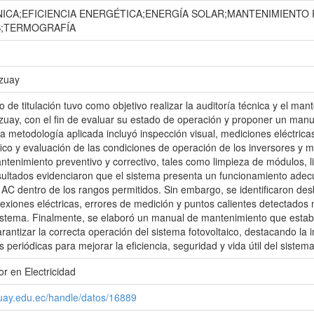
NICA;EFICIENCIA ENERGÉTICA;ENERGÍA SOLAR;MANTENIMIENTO 
S;TERMOGRAFÍA
Azuay
o de titulación tuvo como objetivo realizar la auditoría técnica y el man
zuay, con el fin de evaluar su estado de operación y proponer un man
a metodología aplicada incluyó inspección visual, mediciones eléctricas
fico y evaluación de las condiciones de operación de los inversores y m
ntenimiento preventivo y correctivo, tales como limpieza de módulos, 
esultados evidenciaron que el sistema presenta un funcionamiento adec
e AC dentro de los rangos permitidos. Sin embargo, se identificaron des
xiones eléctricas, errores de medición y puntos calientes detectados m
sistema. Finalmente, se elaboró un manual de mantenimiento que estab
rantizar la correcta operación del sistema fotovoltaico, destacando la 
s periódicas para mejorar la eficiencia, seguridad y vida útil del sistema
r en Electricidad
zuay.edu.ec/handle/datos/16889