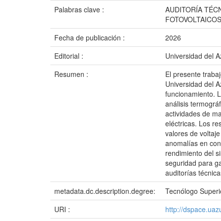
Palabras clave :
AUDITORÍA TÉC
FOTOVOLTAICO
Fecha de publicación :
2026
Editorial :
Universidad del 
Resumen :
El presente trabaj
Universidad del A
funcionamiento. L
análisis termográ
actividades de ma
eléctricas. Los r
valores de voltaj
anomalías en cone
rendimiento del 
seguridad para ga
auditorías técnica
metadata.dc.description.degree:
Tecnólogo Superio
URI :
http://dspace.ua