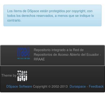
Los ítems de DSpace están protegidos por copyright, con
todos los derechos reservados, a menos que se indique lo
contrario.
Repositorio integrado a la Red de
Repositorios de Acceso Abierto del Ecuador -
RRAAE
Theme by
DSpace Software
Copyright © 2002-2013
Duraspace
-
Feedback