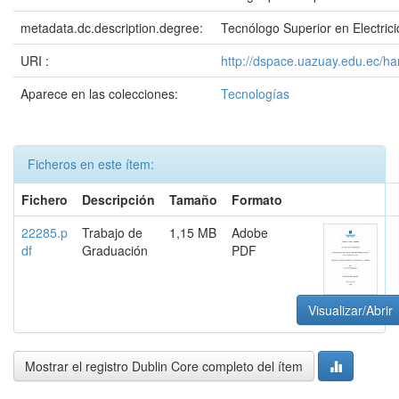
metadata.dc.description.degree:
Tecnólogo Superior en Electric
URI :
http://dspace.uazuay.edu.ec/h
Aparece en las colecciones:
Tecnologías
Ficheros en este ítem:
Fichero
Descripción
Tamaño
Formato
22285.p
Trabajo de
1,15 MB
Adobe
df
Graduación
PDF
Visualizar/Abrir
Mostrar el registro Dublin Core completo del ítem