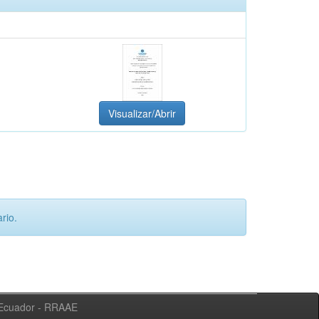
Visualizar/Abrir
rio.
l Ecuador - RRAAE