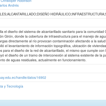
, Christoper Robinson
arlos Andrés
LES;ALCANTARILLADO;DISEÑO HIDRÁULICO;INFRAESTRUCTURA;
olla el diseño del sistema de alcantarillado sanitario para la comunida
ón Girón, donde la cobertura de infraestructura para el manejo de agu
argas directamente al río provocan contaminación afectando a la salud 
olló el levantamiento de información topográfica, ubicación de vivienda
os para el diseño de la red de alcantarillado, el mismo que cumple con 
uyó el diseño de un tramo de interconexión al sistema existente de la
ento de aguas residuales, actualmente en funcionamiento.
zuay.edu.ec/handle/datos/16902
ia y Tecnología