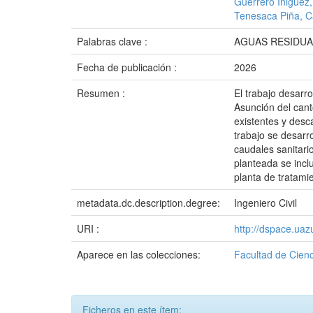
Guerrero Iñiguez
Tenesaca Piña, C
Palabras clave :
AGUAS RESIDUA
Fecha de publicación :
2026
Resumen :
El trabajo desarr
Asunción del cant
existentes y desc
trabajo se desarr
caudales sanitari
planteada se incl
planta de tratami
metadata.dc.description.degree:
Ingeniero Civil
URI :
http://dspace.ua
Aparece en las colecciones:
Facultad de Cienc
Ficheros en este ítem: