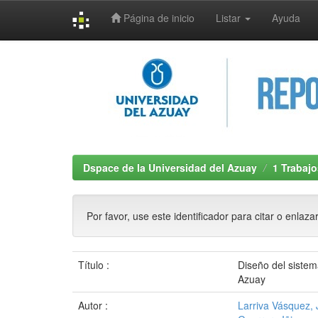
Página de inicio
Listar
Ayuda
Skip
navigation
Dspace de la Universidad del Azuay
1 Trabajo
Por favor, use este identificador para citar o enlaza
Título :
Diseño del sistem
Azuay
Autor :
Larriva Vásquez,