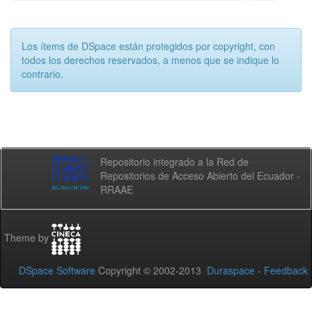
Los ítems de DSpace están protegidos por copyright, con
todos los derechos reservados, a menos que se indique lo
contrario.
Repositorio integrado a la Red de
Repositorios de Acceso Abierto del Ecuador -
RRAAE
Theme by
DSpace Software
Copyright © 2002-2013
Duraspace
-
Feedback