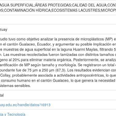
AGUA SUPERFICIAL;ÁREAS PROTEGIDAS;CALIDAD DEL AGUA;CO
S;CONTAMINACIÓN HÍDRICA;ECOSISTEMAS LACUSTRES;MICROP
Azuay
tudio tuvo como objetivo analizar la presencia de microplásticos (MP)
en el cantón Gualaceo, Ecuador, y argumentar su posible implicación e
e muestras de agua superficial en la laguna Huarmi Maylas, filtrando 
. Las muestras recolectadas fueron tamizadas con distintos tamaños 
geno al 20% para eliminar materia orgánica. Posteriormente, se anali
cuantificación de MP según tamaño y morfología. Se registraron un tot
undante fue de 75 µm a 250 µm (67,3). Los resultados evidencian con
Collay, probablemente asociada a actividades antropocéntricas, lo que 
l consumo humano en el cantón Gualaceo, lo que genera la necesidad 
istemas sensibles.
tal
zuay.edu.ec/handle/datos/16913
ia y Tecnología