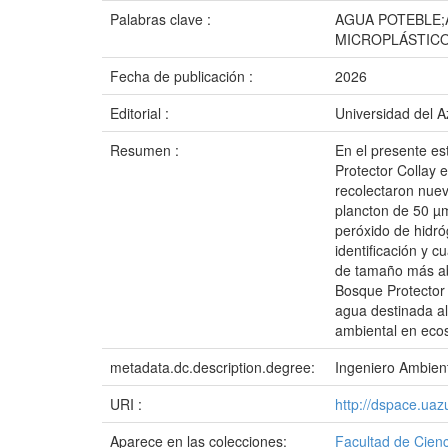
Palabras clave :
AGUA POTEBLE;
MICROPLÁSTICO
Fecha de publicación :
2026
Editorial :
Universidad del 
Resumen :
En el presente es
Protector Collay 
recolectaron nuev
plancton de 50 µm
peróxido de hidró
identificación y 
de tamaño más ab
Bosque Protector 
agua destinada a
ambiental en ecos
metadata.dc.description.degree:
Ingeniero Ambien
URI :
http://dspace.ua
Aparece en las colecciones:
Facultad de Cienc