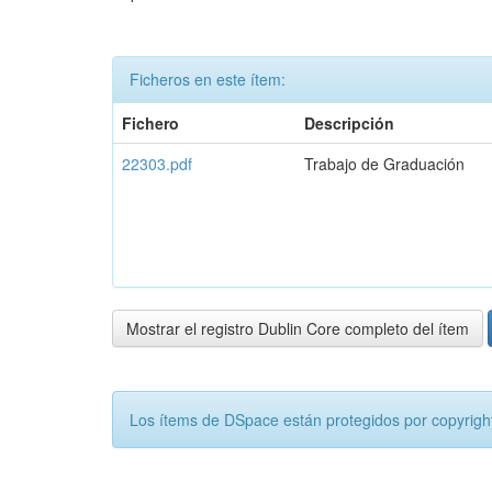
Ficheros en este ítem:
Fichero
Descripción
22303.pdf
Trabajo de Graduación
Mostrar el registro Dublin Core completo del ítem
Los ítems de DSpace están protegidos por copyright