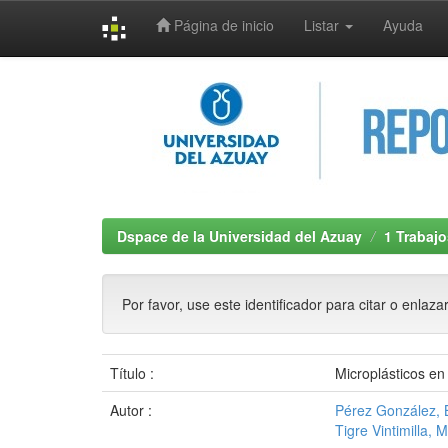
Página de inicio
Listar
Ayuda
Skip
navigation
Dspace de la Universidad del Azuay
1 Trabajo
Por favor, use este identificador para citar o enlaza
Título :
Microplásticos en
Autor :
Pérez González, 
Tigre Vintimilla, 