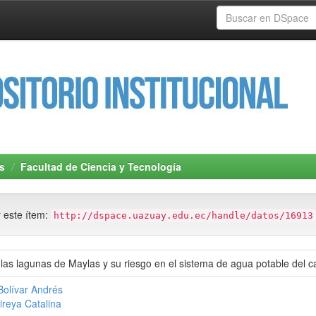
s
Facultad de Ciencia y Tecnología
r este ítem:
http://dspace.uazuay.edu.ec/handle/datos/16913
 las lagunas de Maylas y su riesgo en el sistema de agua potable del
Bolívar Andrés
Mireya Catalina