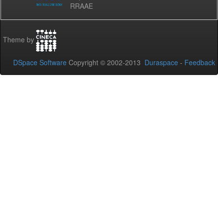
RRAAE
Theme by
DSpace Software
Copyright © 2002-2013
Duraspace
-
Feedback