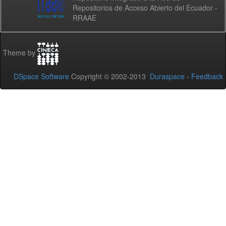
Repositorios de Acceso Abierto del Ecuador -
RRAAE
Theme by
DSpace Software
Copyright © 2002-2013
Duraspace
-
Feedback