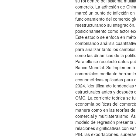
su rol dentro del sistema multil
comercio. La adhesión de Chi
marcó un punto de inflexión en 
funcionamiento del comercio gl
reestructurando su integración,
posicionamiento como actor ec
Este estudio se enfoca en méto
combinando análisis cuantitativo
para analizar tanto los cambios
como las dinámicas de la políti
Para ello se recolectó datos pu
Banco Mundial. Se implementó 
comerciales mediante herramie
econométricas aplicadas para e
2024, identificando tendencias 
estructurales antes y después d
OMC. La corriente teórica se f
economía políticas del comercio
manera como en las teorías de 
comercial y multilateralismo. A
modelo de regresión presenta u
relaciones significativas con va
PIB, las exportaciones, superávi