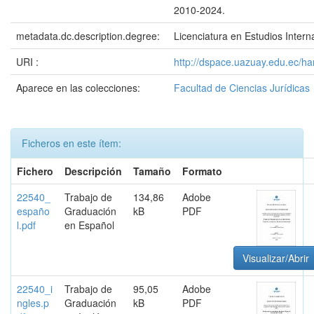
2010-2024.
metadata.dc.description.degree:
Licenciatura en Estudios Intern
URI :
http://dspace.uazuay.edu.ec/h
Aparece en las colecciones:
Facultad de Ciencias Jurídicas
Ficheros en este ítem:
Fichero
Descripción
Tamaño
Formato
22540_
Trabajo de
134,86
Adobe
españo
Graduación
kB
PDF
l.pdf
en Español
Visualizar/Abrir
22540_i
Trabajo de
95,05
Adobe
ngles.p
Graduación
kB
PDF