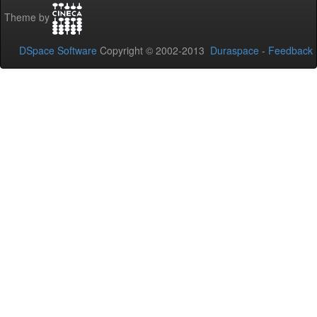
Theme by
DSpace Software
Copyright © 2002-2013
Duraspace
-
Feedback