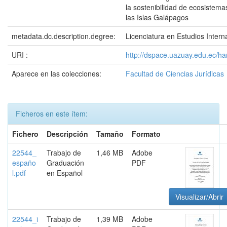
la sostenibilidad de ecosistema
las Islas Galápagos
metadata.dc.description.degree:
Licenciatura en Estudios Intern
URI :
http://dspace.uazuay.edu.ec/h
Aparece en las colecciones:
Facultad de Ciencias Jurídicas
Ficheros en este ítem:
Fichero
Descripción
Tamaño
Formato
22544_
Trabajo de
1,46 MB
Adobe
españo
Graduación
PDF
l.pdf
en Español
Visualizar/Abrir
22544_i
Trabajo de
1,39 MB
Adobe