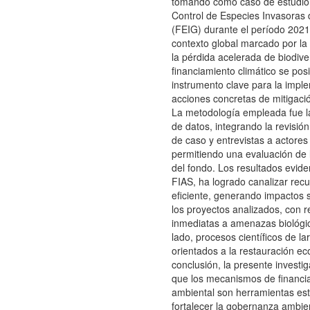
tomando como caso de estudio 
Control de Especies Invasoras
(FEIG) durante el período 2021
contexto global marcado por la c
la pérdida acelerada de biodive
financiamiento climático se po
instrumento clave para la impl
acciones concretas de mitigaci
La metodología empleada fue la
de datos, integrando la revisión l
de caso y entrevistas a actores
permitiendo una evaluación de 
del fondo. Los resultados evide
FIAS, ha logrado canalizar rec
eficiente, generando impactos s
los proyectos analizados, con 
inmediatas a amenazas biológica
lado, procesos científicos de la
orientados a la restauración ec
conclusión, la presente invest
que los mecanismos de financi
ambiental son herramientas est
fortalecer la gobernanza ambien