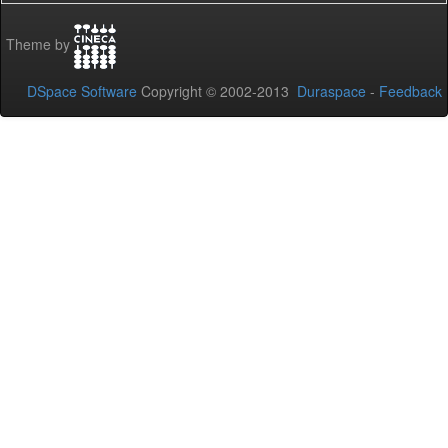
Theme by
DSpace Software
Copyright © 2002-2013
Duraspace
-
Feedback