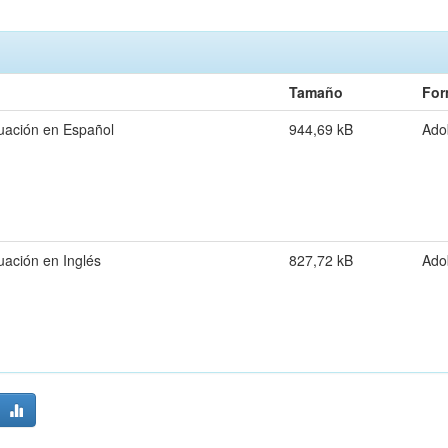
Tamaño
For
uación en Español
944,69 kB
Ado
uación en Inglés
827,72 kB
Ado