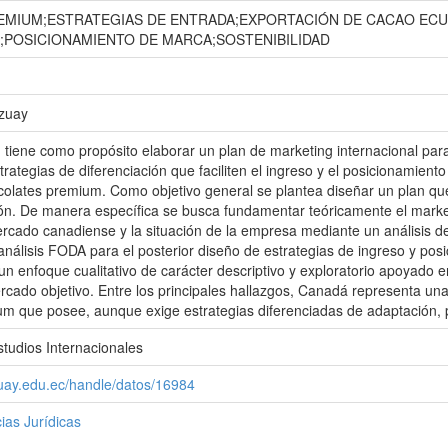
MIUM;ESTRATEGIAS DE ENTRADA;EXPORTACIÓN DE CACAO ECU
;POSICIONAMIENTO DE MARCA;SOSTENIBILIDAD
Azuay
n tiene como propósito elaborar un plan de marketing internacional pa
rategias de diferenciación que faciliten el ingreso y el posicionamien
olates premium. Como objetivo general se plantea diseñar un plan qu
ión. De manera específica se busca fundamentar teóricamente el marke
ercado canadiense y la situación de la empresa mediante un análisis 
 análisis FODA para el posterior diseño de estrategias de ingreso y pos
 un enfoque cualitativo de carácter descriptivo y exploratorio apoyado e
cado objetivo. Entre los principales hallazgos, Canadá representa un
um que posee, aunque exige estrategias diferenciadas de adaptación, 
studios Internacionales
zuay.edu.ec/handle/datos/16984
ias Jurídicas