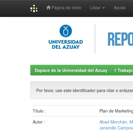
Página de inicio
Listar
Ayuda
Skip
navigation
Dspace de la Universidad del Azuay
1 Trabajo
Por favor, use este identificador para citar o enlaza
Título :
Plan de Marketin
Autor :
Abad Merchán, M
Jaramillo Campov