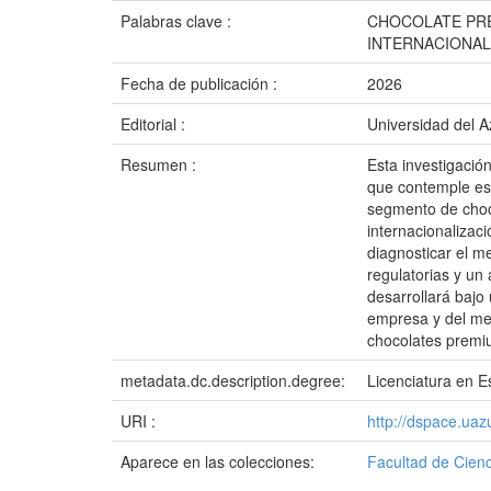
Palabras clave :
CHOCOLATE PRE
INTERNACIONAL
Fecha de publicación :
2026
Editorial :
Universidad del 
Resumen :
Esta investigació
que contemple est
segmento de choc
internacionalizac
diagnosticar el m
regulatorias y un
desarrollará bajo
empresa y del mer
chocolates premi
metadata.dc.description.degree:
Licenciatura en E
URI :
http://dspace.ua
Aparece en las colecciones:
Facultad de Cienc