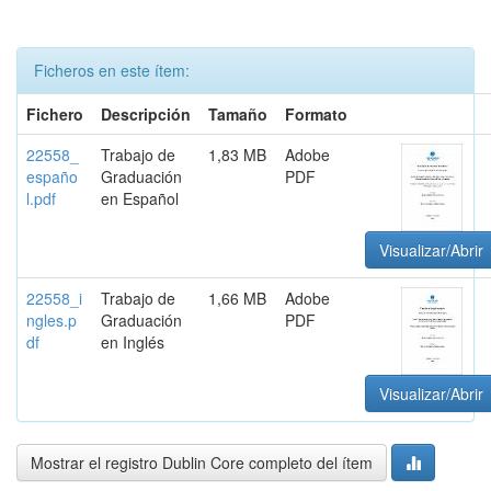
Ficheros en este ítem:
Fichero
Descripción
Tamaño
Formato
22558_
Trabajo de
1,83 MB
Adobe
españo
Graduación
PDF
l.pdf
en Español
Visualizar/Abrir
22558_i
Trabajo de
1,66 MB
Adobe
ngles.p
Graduación
PDF
df
en Inglés
Visualizar/Abrir
Mostrar el registro Dublin Core completo del ítem