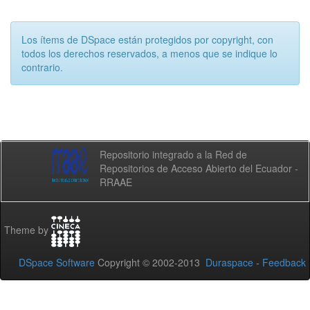
Los ítems de DSpace están protegidos por copyright, con
todos los derechos reservados, a menos que se indique lo
contrario.
Repositorio integrado a la Red de
Repositorios de Acceso Abierto del Ecuador -
RRAAE
Theme by
DSpace Software
Copyright © 2002-2013
Duraspace
-
Feedback