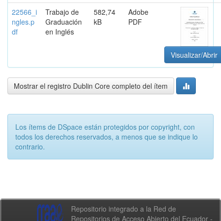
22566_i
Trabajo de
582,74
Adobe
ngles.p
Graduación
kB
PDF
df
en Inglés
Visualizar/Abrir
Mostrar el registro Dublin Core completo del ítem
Los ítems de DSpace están protegidos por copyright, con
todos los derechos reservados, a menos que se indique lo
contrario.
Repositorio integrado a la Red de
Repositorios de Acceso Abierto del Ecuador -