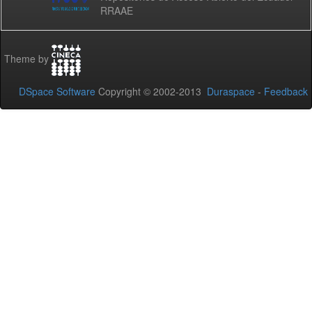
RRAAE
Theme by
DSpace Software
Copyright © 2002-2013
Duraspace
-
Feedback