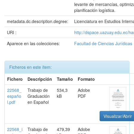
levante de mercancías, optimiz
planificación logística.
metadata.dc.description.degree:
Licenciatura en Estudios Intern
URI :
http://dspace.uazuay.edu.ec/h
Aparece en las colecciones:
Facultad de Ciencias Jurídicas
Ficheros en este ítem:
Fichero
Descripción
Tamaño
Formato
22568_
Trabajo de
534,3
Adobe
españo
Graduación
kB
PDF
l.pdf
en Español
Visualizar/Abrir
22568_i
Trabajo de
479,39
Adobe