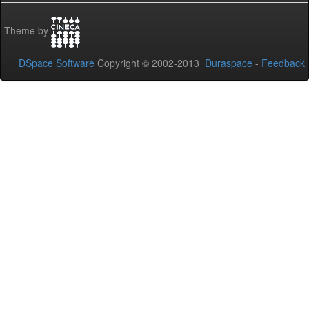
Theme by
DSpace Software
Copyright © 2002-2013
Duraspace
-
Feedback