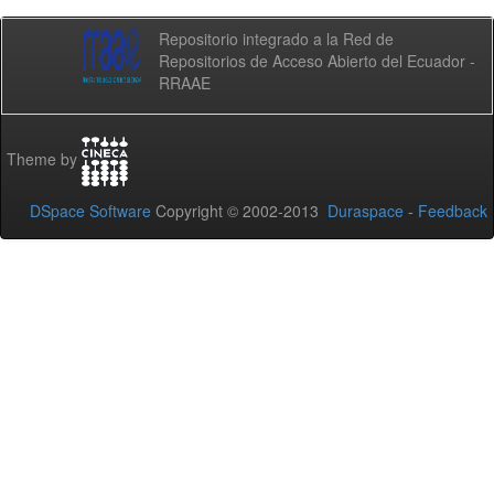
Repositorio integrado a la Red de
Repositorios de Acceso Abierto del Ecuador -
RRAAE
Theme by
DSpace Software
Copyright © 2002-2013
Duraspace
-
Feedback