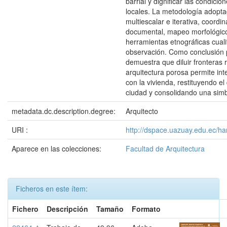
barrial y dignificar las condicio
locales. La metodología adopt
multiescalar e iterativa, coordi
documental, mapeo morfológic
herramientas etnográficas cual
observación. Como conclusión p
demuestra que diluir fronteras 
arquitectura porosa permite int
con la vivienda, restituyendo el
ciudad y consolidando una simb
metadata.dc.description.degree:
Arquitecto
URI :
http://dspace.uazuay.edu.ec/h
Aparece en las colecciones:
Facultad de Arquitectura
Ficheros en este ítem:
Fichero
Descripción
Tamaño
Formato