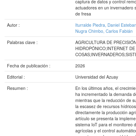
captura de datos y control rem
actuadores en un invernadero 
de fresa
Autor :
Iturralde Piedra, Daniel Esteba
Nugra Chimbo, Carlos Fabián
Palabras clave :
AGRICULTURA DE PRECISIÓN
HIDROPÓNICO;INTERNET DE
COSAS;INVERNADEROS;SIST
Fecha de publicación :
2026
Editorial :
Universidad del Azuay
Resumen :
En los últimos años, el crecimi
ha incrementado la demanda de
mientras que la reducción de su
la escasez de recursos hídricos
directamente la producción agrí
artículo se presenta la implem
sistema IoT para el monitoreo d
agrícolas y el control automáti