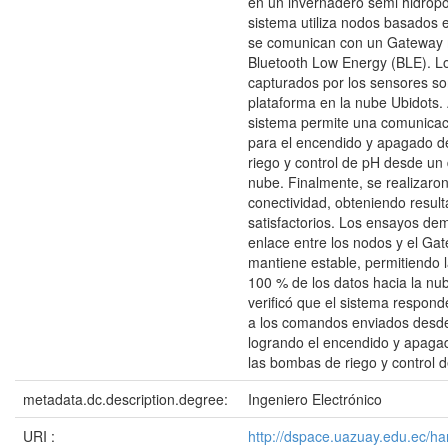
en un invernadero semi hidropó
sistema utiliza nodos basados
se comunican con un Gateway
Bluetooth Low Energy (BLE). L
capturados por los sensores so
plataforma en la nube Ubidots.
sistema permite una comunicaci
para el encendido y apagado d
riego y control de pH desde un
nube. Finalmente, se realizaro
conectividad, obteniendo resul
satisfactorios. Los ensayos de
enlace entre los nodos y el Ga
mantiene estable, permitiendo l
100 % de los datos hacia la nu
verificó que el sistema respon
a los comandos enviados desde
logrando el encendido y apag
las bombas de riego y control 
metadata.dc.description.degree:
Ingeniero Electrónico
URI :
http://dspace.uazuay.edu.ec/h