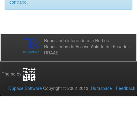
contrario.
Repositorio integrado a la Red de
Repositorios de Acceso Abierto del Ecuador -
RRAAE
Theme by
DSpace Software
Copyright © 2002-2013
Duraspace
-
Feedback